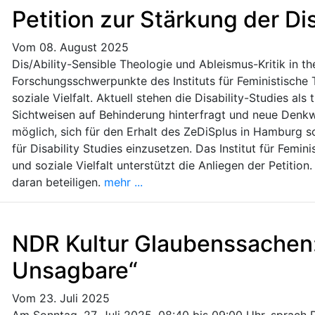
Petition zur Stärkung der Di
Vom 08. August 2025
Dis/Ability-Sensible Theologie und Ableismus-Kritik in t
Forschungsschwerpunkte des Instituts für Feministische
soziale Vielfalt. Aktuell stehen die Disability-Studies als
Sichtweisen auf Behinderung hinterfragt und neue Denkwei
möglich, sich für den Erhalt des ZeDiSplus in Hamburg s
für Disability Studies einzusetzen. Das Institut für Fem
und soziale Vielfalt unterstützt die Anliegen der Petition.
daran beteiligen.
mehr ...
NDR Kultur Glaubenssachen:
Unsagbare“
Vom 23. Juli 2025
Am Sonntag, 27. Juli 2025, 08:40 bis 09:00 Uhr, sprach 