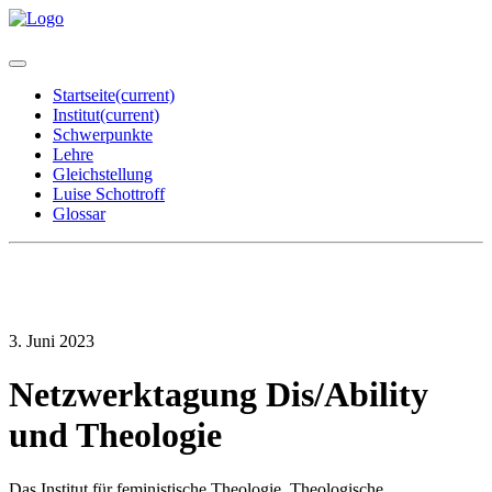
Startseite
(current)
Institut
(current)
Schwerpunkte
Lehre
Gleichstellung
Luise Schottroff
Glossar
3. Juni 2023
Netzwerktagung Dis/Ability
und Theologie
Das Institut für feministische Theologie, Theologische