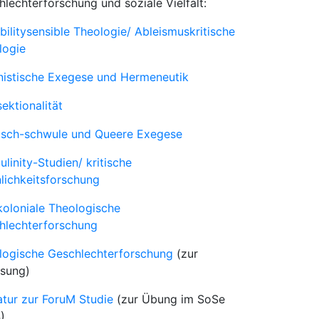
lechterforschung und soziale Vielfalt:
bilitysensible Theologie/ Ableismuskritische
logie
nistische Exegese und Hermeneutik
sektionalität
isch-schwule und Queere Exegese
linity-Studien/ kritische
lichkeitsforschung
koloniale Theologische
hlechterforschung
logische Geschlechterforschung
(zur
esung)
atur zur ForuM Studie
(zur Übung im SoSe
)