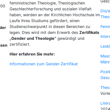
Gesch
feministischen Theologie, Theologischen
.00
Geschlechterforschung und sozialen Vielfalt
Dis/a
haben, werden an der Kirchlichen Hochschule im
Theo
Laufe ihres Studiums gefördert, einen
Studienschwerpunkt in diesen Bereichen zu
Femi
 der
legen. Dies wird mit dem Erwerb des
Zertifikats
Inter
„Gender und Theologie“
gewürdigt und
zertifiziert.
sen
Lesb
Hier erfahren Sie mehr:
n
Mascu
Männ
Informationen zum Gender-Zertifikat
Post
Gesc
Theo
Vorl
Liter
2024