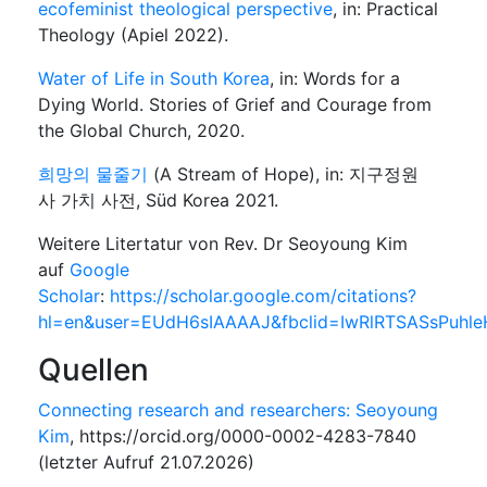
ecofeminist theological perspective
, in: Practical
Theology (Apiel 2022).
Water of Life in South Korea
, in: Words for a
Dying World. Stories of Grief and Courage from
the Global Church, 2020.
희망의 물줄기
(A Stream of Hope), in: 지구정원
사 가치 사전, Süd Korea 2021.
Weitere Litertatur von Rev. Dr Seoyoung Kim
auf
Google
Scholar
:
https://scholar.google.com/citations?
hl=en&user=EUdH6sIAAAAJ&fbclid=IwRlRTSASsPuh
Quellen
Connecting research and researchers: Seoyoung
Kim
, https://orcid.org/0000-0002-4283-7840
(letzter Aufruf 21.07.2026)